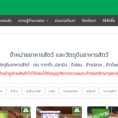
การขนส่ง
ความรู้ด้านเกษตร
ร่วมงานกับเรา
ติดต่อเรา
วิธีสั่งชื้อ
จำหน่ายอาหารสัตว์ และวัตถุดิบอาหารสัตว์
ัตถุดิบอาหารสัตว์ : เช่น กากถั่ว ,ปลาป่น , รำอ่อน , ข้าวปลาย , ข้าว
ห้ามนำรูปภาพสินค้าไปใช้ก่อนได้รับอนุญาติหากตรวจพบจะดำเนินคดีตามกฎหมา
พด
รำข้าว
มันสำปะหลัง
ปาล์ม
ไดแคลเซียม
พรีมิกซ์
อาหารสัตว์