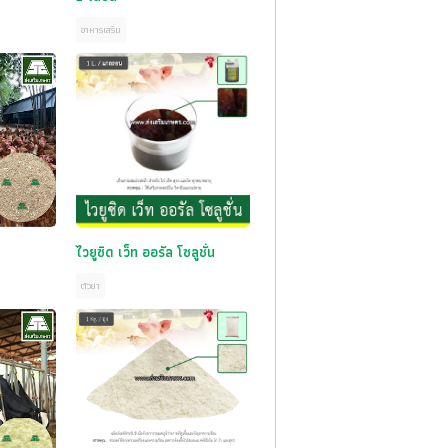
อาหารเสริม
ไวยูซิด เว็ท ออรัล โซลูชั่น
ตัวยา