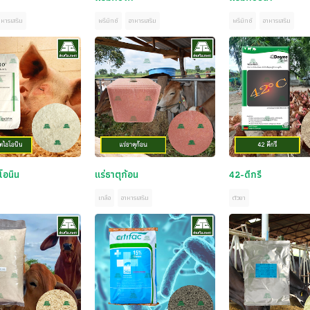
าหารเสริม
พรีมิกซ์
อาหารเสริม
พรีมิกซ์
อาหารเสริม
โอนิน
แร่ธาตุก้อน
42-ดีกรี
เกลือ
อาหารเสริม
ตัวยา