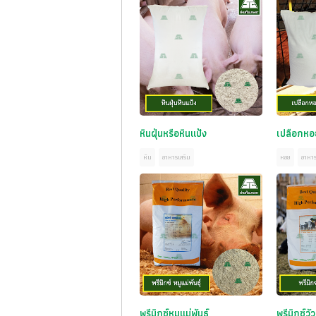
หินฝุ่นหรือหินแป้ง
เปลือกห
หิน
อาหารเสริม
หอย
อาหาร
พรีมิกซ์หมูแม่พันธุ์
พรีมิกซ์วัว