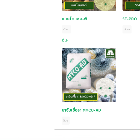
แบคโตแซค-พี
SF-PRO
ตัวยา
ตัวยา
อื่นๆ
ยาจับเชื้อรา MYCO-AD
อื่นๆ