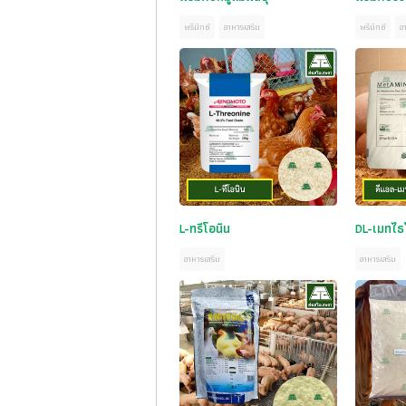
พรีมิกซ์
อาหารเสริม
พรีมิกซ์
อ
L-ทรีโอนิน
DL-เมทไธ
อาหารเสริม
อาหารเสริม