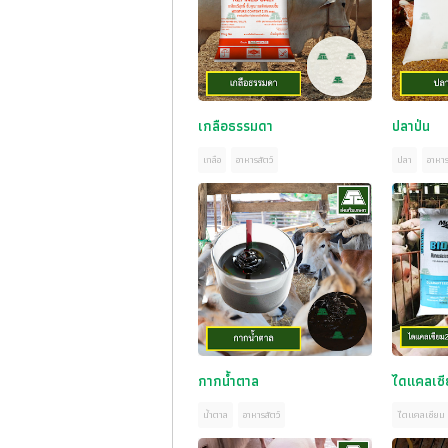
เกลือธรรมดา
ปลาป่น
เกลือ
อาหารสัตว์
ปลา
อาหาร
กากน้ำตาล
ไดแคลเซี
น้ำตาล
อาหารสัตว์
ไดแคลเซียม