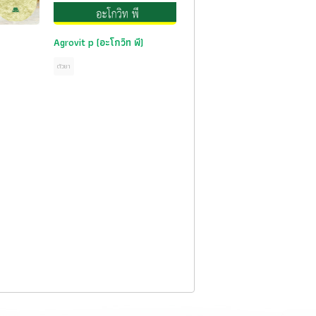
Agrovit p (อะโกวิท พี)
ตัวยา