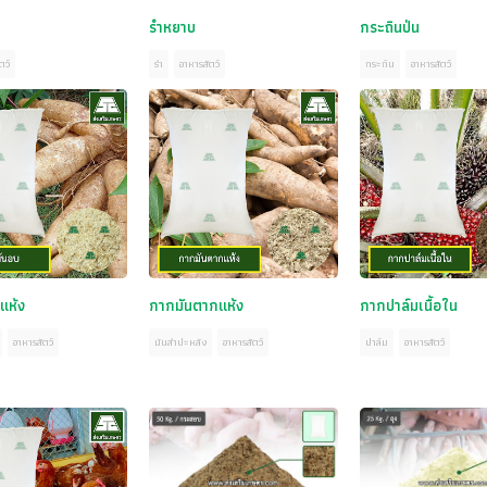
รำหยาบ
กระถินป่น
ตว์
รำ
อาหารสัตว์
กระถิน
อาหารสัตว์
แห้ง
กากมันตากแห้ง
กากปาล์มเนื้อใน
อาหารสัตว์
มันสำปะหลัง
อาหารสัตว์
ปาล์ม
อาหารสัตว์