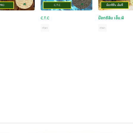
C.T.C
ม๊อกซีลิน เอ็ม.พี
ตัวยา
ตัวยา