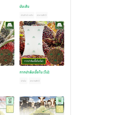
มันเส้น
มันสำปะหลัง
อาหารสัตว์
กากปาล์มเนื้อใน (โม่)
ปาล์ม
อาหารสัตว์