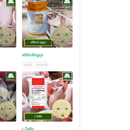
พรีมิกซ์หมูขุน
พรีมิกซ์
อาหารเสริม
L-ไลซีน