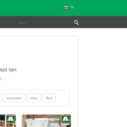
TH
โพดบด ฯลฯ
ย
อาหารเสริม
ตัวยา
อื่นๆ