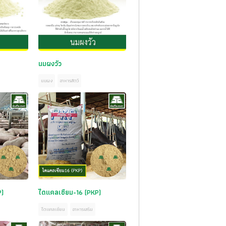
นมผงวัว
นมผง
อาหารสัตว์
P)
ไดแคลเซียม-16 (PKP)
ไดแคลเซียม
อาหารเสริม