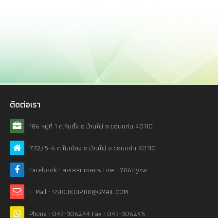
ติดต่อเรา
186 หมู่ที่ 1 ต.หินตั้ง อ.บ้านไผ่ จ.ขอนแก่น 40110
772/5-6 ต.ในเมือง อ.บ้านไผ่ จ.ขอนแก่น 40110
Facebook : ส่งเสริมเกษตร Line : 786ltyzw
E-Mail : SSKGROUP.KK@GMAIL.COM
Phone : 043-306244 Fax : 043-306245