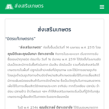
ส่งเสริมเกษตร
ส่งเสริมเกษตร
“มิตรแท้เกษตรกร”
“ส่งเสริมเกษตร”
ก่อตั้งขึ้นเมื่อวันที่ 14 เมษายน พ.ศ. 2515 โดย
คุณปิติและคุณนันทนา ติยาเดชาชัย
กิจการในระยะแรก เริ่มจากการรับ
ซื้อของป่าทุกชนิด ต่อมาใน วันที่ 16 มีนาคม พ.ศ. 2519 ได้จัดตั้งโรงงานอัด
มันเม็ดและมีการรับซื้อหัวมันตาก มันเส้น อัดมันเม็ด รวมทั้งยังส่งเสริมให้
เกษตรกรในพื้นที่ ปลูกมันสำปะหลังที่มีคุณภาพ และได้มีการขยายธุรกิจ
โดยมุ่งดำเนินธุรกิจทางด้านจัดจำหน่ายสินค้าเกษตรเพื่อใช้ในการเลี้ยงสัตว์
มีการเพิ่มชนิดของสินค้าในการจัดจำหน่าย ซึ่งเป็นวัตถุดิบในการผสมอาหาร
เพื่อใช้ในการเลี้ยงสัตว์อีกหลายประเภท อาทิเช่น กากถั่วเหลือง ปลาป่น รำ
อ่อน ปลายข้าว ข้าวโพดบด ฯลฯ ทำให้ส่งเสริมเกษตรเริ่มเป็นที่รู้จักในกลุ่ม
เกษตรกรผู้เลี้ยงสัตว์ในภาคตะวันออกเฉียงเหนือ
ในปี พ.ศ. 2546
คุณชัชวาลย์ ติยาเดชาชัย
ได้รับมอบหมายจาก