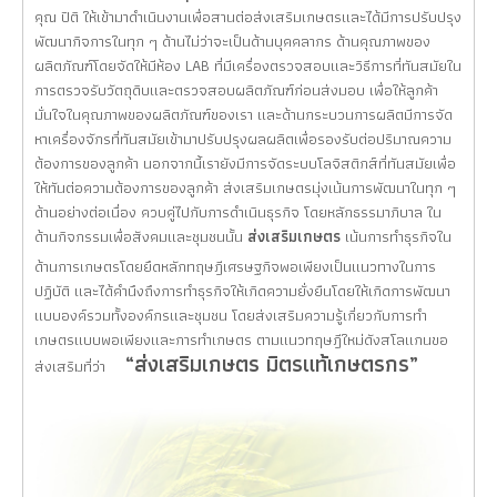
คุณ ปิติ ให้เข้ามาดำเนินงานเพื่อสานต่อส่งเสริมเกษตรและได้มีการปรับปรุง
พัฒนากิจการในทุก ๆ ด้านไม่ว่าจะเป็นด้านบุคคลากร ด้านคุณภาพของ
ผลิตภัณฑ์โดยจัดให้มีห้อง LAB ที่มีเครื่องตรวจสอบและวิธีการที่ทันสมัยใน
การตรวจรับวัตถุดิบและตรวจสอบผลิตภัณฑ์ก่อนส่งมอบ เพื่อให้ลูกค้า
มั่นใจในคุณภาพของผลิตภัณฑ์ของเรา และด้านกระบวนการผลิตมีการจัด
หาเครื่องจักรที่ทันสมัยเข้ามาปรับปรุงผลผลิตเพื่อรองรับต่อปริมาณความ
ต้องการของลูกค้า นอกจากนี้เรายังมีการจัดระบบโลจิสติกส์ที่ทันสมัยเพื่อ
ให้ทันต่อความต้องการของลูกค้า ส่งเสริมเกษตรมุ่งเน้นการพัฒนาในทุก ๆ
ด้านอย่างต่อเนื่อง ควบคู่ไปกับการดำเนินธุรกิจ โดยหลักธรรมาภิบาล ใน
ด้านกิจกรรมเพื่อสังคมและชุมชนนั้น
ส่งเสริมเกษตร
เน้นการทำธุรกิจใน
ด้านการเกษตรโดยยึดหลักทฤษฎีเศรษฐกิจพอเพียงเป็นแนวทางในการ
ปฏิบัติ และได้คำนึงถึงการทำธุรกิจให้เกิดความยั่งยืนโดยให้เกิดการพัฒนา
แบบองค์รวมทั้งองค์กรและชุมชน โดยส่งเสริมความรู้เกี่ยวกับการทำ
เกษตรแบบพอเพียงและการทำเกษตร ตามแนวทฤษฎีใหม่ดังสโลแกนขอ
“ส่งเสริมเกษตร มิตรแท้เกษตรกร”
ส่งเสริมที่ว่า