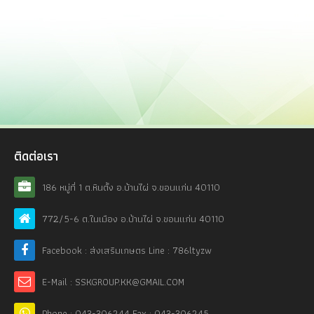
ติดต่อเรา
186 หมู่ที่ 1 ต.หินตั้ง อ.บ้านไผ่ จ.ขอนแก่น 40110
772/5-6 ต.ในเมือง อ.บ้านไผ่ จ.ขอนแก่น 40110
Facebook : ส่งเสริมเกษตร Line : 786ltyzw
E-Mail : SSKGROUP.KK@GMAIL.COM
Phone : 043-306244 Fax : 043-306245