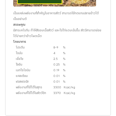
เป็นแหล่งพลังงานที่สำคัญในอาหารสัตว์ สามารถใช้ทดแทนปลายข้าวได้
เป็นอย่างดี
สรรพคุณ
มีสารเคโรทีน ทำให้สีของเนื้อสัตว์ และไข่ไก่แดงเข้มขึ้น สัตว์สามารถย่อย
ได้ง่ายกว่าข้าวโพดเม็ด
โภชนาการ
โปรตีน
8-9
%
ไขมัน
4
%
เยื่อใย
2.5
%
ไลชีน
0.25
%
เมทไธโอนิน
0.19
%
แคลเซียม
0.01
%
ฟอสฟอรัส
0.01
%
พลังงานที่ใช้ได้ในสุกร
3300
Kcal/kg
พลังงานที่ใช้ได้ในสัตว์ปีก
3370
Kcal/kg